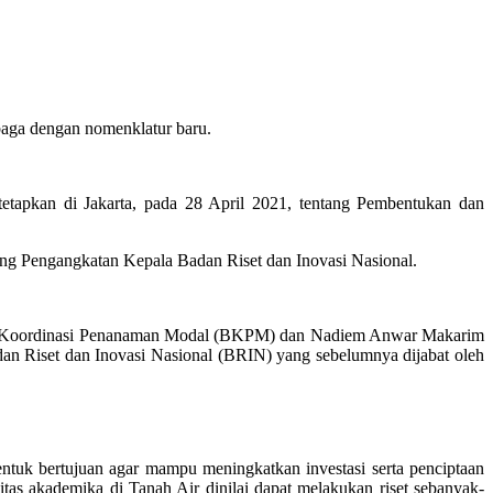
baga dengan nomenklatur baru.
etapkan di Jakarta, pada 28 April 2021, tentang Pembentukan dan
ang Pengangkatan Kepala Badan Riset dan Inovasi Nasional.
 Badan Koordinasi Penanaman Modal (BKPM) dan Nadiem Anwar Makarim
an Riset dan Inovasi Nasional (BRIN) yang sebelumnya dijabat oleh
entuk bertujuan agar mampu meningkatkan investasi serta penciptaan
itas akademika di Tanah Air dinilai dapat melakukan riset sebanyak-