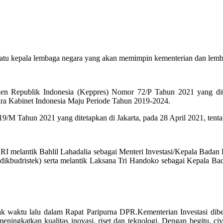
satu kepala lembaga negara yang akan memimpin kementerian dan lem
iden Republik Indonesia (Keppres) Nomor 72/P Tahun 2021 yang dit
ra Kabinet Indonesia Maju Periode Tahun 2019-2024.
/M Tahun 2021 yang ditetapkan di Jakarta, pada 28 April 2021, tent
den RI melantik Bahlil Lahadalia sebagai Menteri Investasi/Kepala
dikbudristek) serta melantik Laksana Tri Handoko sebagai Kepala Bad
jak waktu lalu dalam Rapat Paripurna DPR.Kementerian Investasi dib
ingkatkan kualitas inovasi, riset dan teknologi. Dengan begitu, civ