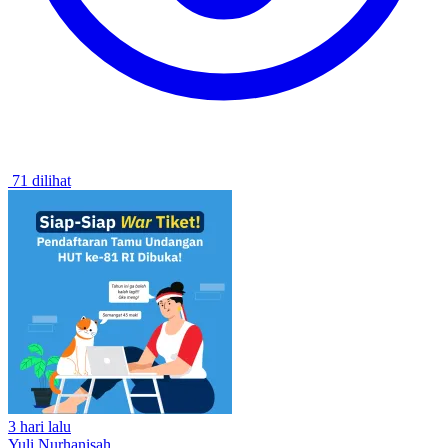
71 dilihat
3 hari lalu
Yuli Nurhanisah