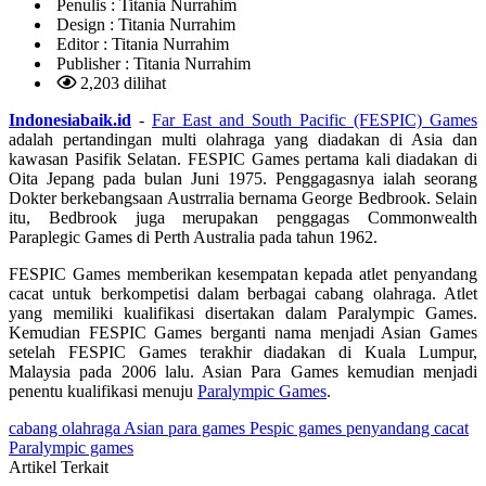
Penulis :
Titania Nurrahim
Design :
Titania Nurrahim
Editor :
Titania Nurrahim
Publisher :
Titania Nurrahim
2,203 dilihat
Indonesiabaik.id
-
Far East and South Pacific (FESPIC) Games
adalah pertandingan multi olahraga yang diadakan di Asia dan
kawasan Pasifik Selatan. FESPIC Games pertama kali diadakan di
Oita Jepang pada bulan Juni 1975. Penggagasnya ialah seorang
Dokter berkebangsaan Austrralia bernama George Bedbrook. Selain
itu, Bedbrook juga merupakan penggagas Commonwealth
Paraplegic Games di Perth Australia pada tahun 1962.
FESPIC Games memberikan kesempatan kepada atlet penyandang
cacat untuk berkompetisi dalam berbagai cabang olahraga. Atlet
yang memiliki kualifikasi disertakan dalam Paralympic Games.
Kemudian FESPIC Games berganti nama menjadi Asian Games
setelah FESPIC Games terakhir diadakan di Kuala Lumpur,
Malaysia pada 2006 lalu. Asian Para Games kemudian menjadi
penentu kualifikasi menuju
Paralympic Games
.
cabang olahraga
Asian para games
Pespic games
penyandang cacat
Paralympic games
Artikel Terkait