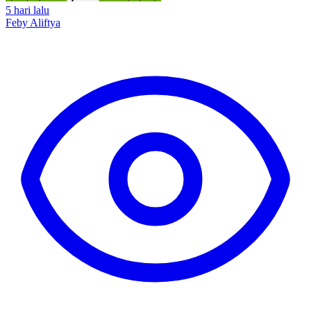
5 hari lalu
Feby Aliftya