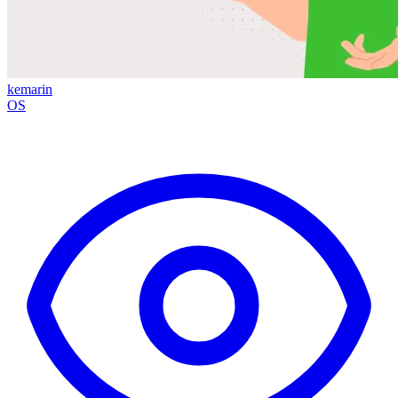
kemarin
OS