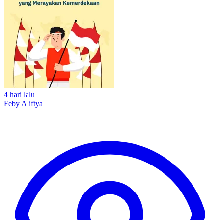
4 hari lalu
Feby Aliftya