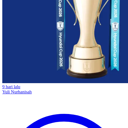
9 hari lalu
Yuli Nurhanisah