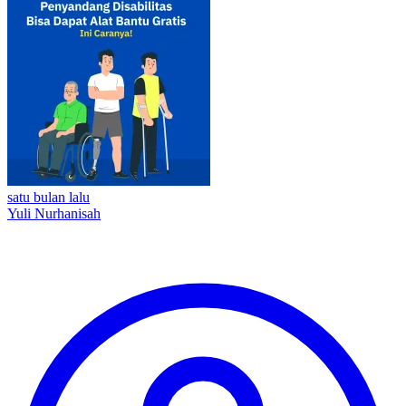
satu bulan lalu
Yuli Nurhanisah