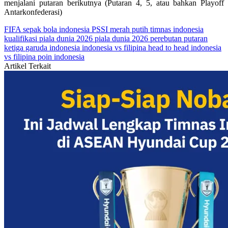
menjalani putaran berikutnya (Putaran 4, 5, atau bahkan Playoff
Antarkonfederasi)
FIFA
sepak bola indonesia
PSSI
merah putih
timnas indonesia
kualifikasi piala dunia 2026
piala dunia 2026
perebutan putaran
ketiga
garuda indonesia
indonesia vs filipina
head to head indonesia
vs filipina
poin indonesia
Artikel Terkait