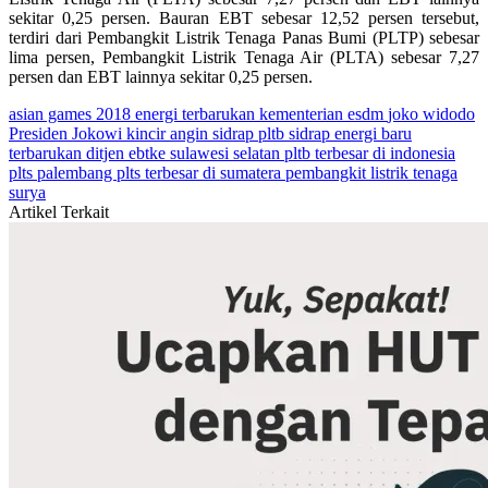
sekitar 0,25 persen. Bauran EBT sebesar 12,52 persen tersebut,
terdiri dari Pembangkit Listrik Tenaga Panas Bumi (PLTP) sebesar
lima persen, Pembangkit Listrik Tenaga Air (PLTA) sebesar 7,27
persen dan EBT lainnya sekitar 0,25 persen.
asian games 2018
energi terbarukan
kementerian esdm
joko widodo
Presiden Jokowi
kincir angin sidrap
pltb sidrap
energi baru
terbarukan
ditjen ebtke
sulawesi selatan
pltb terbesar di indonesia
plts palembang
plts terbesar di sumatera
pembangkit listrik tenaga
surya
Artikel Terkait