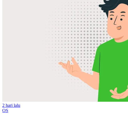
2 hari lalu
OS