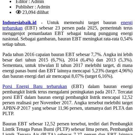
Editor :
Admin
Publisher :
Admin
23,094 dilihat
Indonesiabaik.id
- Untuk memenuhi target bauran
energi
terbarukan
(EBT) sebesar 23 persen pada 2025, pemerintah terus
menggenjot pemanfaatan EBT sebagai tulang punggung energi
nasional. Sebagai gambaran, bauran EBT meningkat rata-rata 0,54%
setiap tahun.
Pada tahun 2016 capaian bauran EBT sebesar 7,7%. Angka ini lebih
besar dari tahun 2015 (6,7%), 2014 (6,4%) dan 2013 (5,3%).
Sementara, untuk triwulan II tahun 2017 melebihi target, di mana
energi panas bumi dan EBT lainnya mencapai 5,23% (target 4,96%)
dan bauran energi dari air mencapai 8,07% (target 6,16%).
Porsi Energi Baru terbarukan
(EBT) dalam bauran energi
pembangkit listrik terus mengalami peningkatan pada 2017. Tercatat
porsi EBT dalam bauran energi pembangkit listrik mencapai 12,52
persen realisasi per November 2017. Angka tersebut melebihi target
APBN-P 2017 yang sebesar 11,96 persen, utamanya dari PLTA dan
PLTP.
Bauran EBT sebesar 12,52 persen tersebut, terdiri dari Pembangkit
Listrik Tenaga Panas Bumi (PLTP) sebesar lima persen, Pembangkit
Listrik Tenaga Air (PLTA) sebesar 7,27 persen dan EBT lainnya