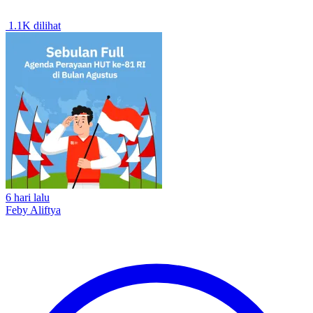
1.1K dilihat
6 hari lalu
Feby Aliftya