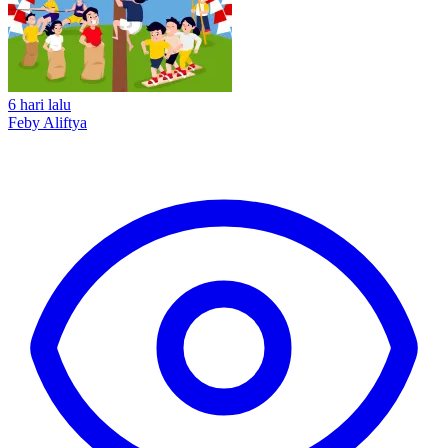
6 hari lalu
Feby Aliftya