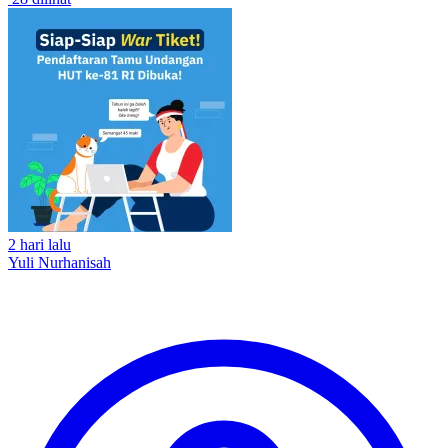
2 hari lalu
Yuli Nurhanisah