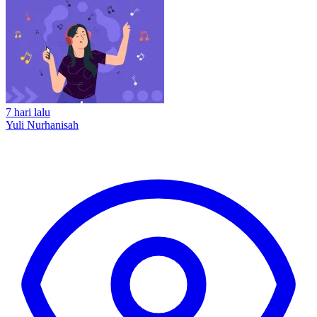
7 hari lalu
Yuli Nurhanisah