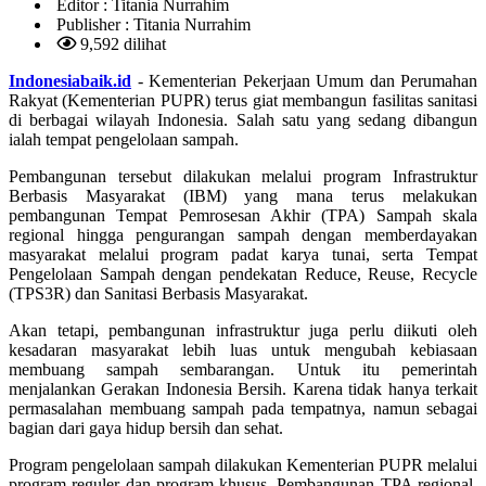
Editor :
Titania Nurrahim
Publisher :
Titania Nurrahim
9,592 dilihat
Indonesiabaik.id
- Kementerian Pekerjaan Umum dan Perumahan
Rakyat (Kementerian PUPR) terus giat membangun fasilitas sanitasi
di berbagai wilayah Indonesia. Salah satu yang sedang dibangun
ialah tempat pengelolaan sampah.
Pembangunan tersebut dilakukan melalui program Infrastruktur
Berbasis Masyarakat (IBM) yang mana terus melakukan
pembangunan Tempat Pemrosesan Akhir (TPA) Sampah skala
regional hingga pengurangan sampah dengan memberdayakan
masyarakat melalui program padat karya tunai, serta Tempat
Pengelolaan Sampah dengan pendekatan Reduce, Reuse, Recycle
(TPS3R) dan Sanitasi Berbasis Masyarakat.
Akan tetapi, pembangunan infrastruktur juga perlu diikuti oleh
kesadaran masyarakat lebih luas untuk mengubah kebiasaan
membuang sampah sembarangan. Untuk itu pemerintah
menjalankan Gerakan Indonesia Bersih. Karena tidak hanya terkait
permasalahan membuang sampah pada tempatnya, namun sebagai
bagian dari gaya hidup bersih dan sehat.
Program pengelolaan sampah dilakukan Kementerian PUPR melalui
program reguler dan program khusus. Pembangunan TPA regional,