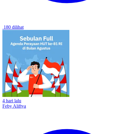
180 dilihat
4 hari lalu
Feby Aliftya