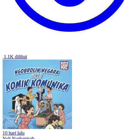
1.1K dilihat
10 hari lalu
Yuli Nurhanisah