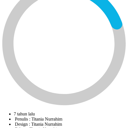
7 tahun lalu
Penulis :
Titania Nurrahim
Design :
Titania Nurrahim