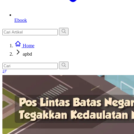
Ebook
Home
apbd