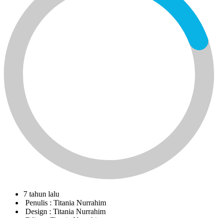
7 tahun lalu
Penulis :
Titania Nurrahim
Design :
Titania Nurrahim