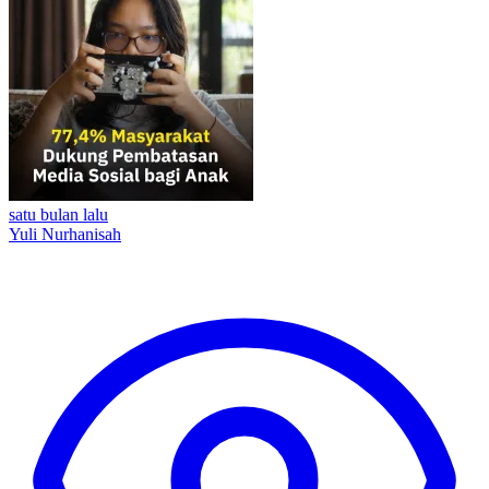
satu bulan lalu
Yuli Nurhanisah