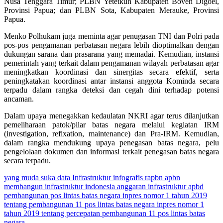
Nusa Tenggara Timur; PLBN Yetetkun Kabupaten Boven Digoel,
Provinsi Papua; dan PLBN Sota, Kabupaten Merauke, Provinsi
Papua.
Menko Polhukam juga meminta agar penugasan TNI dan Polri pada
pos-pos pengamanan perbatasan negara lebih dioptimalkan dengan
dukungan sarana dan prasarana yang memadai. Kemudian, instansi
pemerintah yang terkait dalam pengamanan wilayah perbatasan agar
meningkatkan koordinasi dan sinergitas secara efektif, serta
peningkatakan koordinasi antar instansi anggota Kominda secara
terpadu dalam rangka deteksi dan cegah dini terhadap potensi
ancaman.
Dalam upaya menegakkan kedaulatan NKRI agar terus dilanjutkan
pemeliharaan patok/pilar batas negara melalui kegiatan IRM
(investigation, refixation, maintenance) dan Pra-IRM. Kemudian,
dalam rangka mendukung upaya penegasan batas negara, pelu
pengelolaan dokumen dan informasi terkait penegasan batas negara
secara terpadu.
yang muda suka data
Infrastruktur
infografis
rapbn
apbn
membangun infrastruktur indonesia
anggaran infrastruktur
apbd
pembangunan pos lintas batas negara
inpres nomor 1 tahun 2019
tentang pembangunan 11 pos lintas batas negara
inpres nomor 1
tahun 2019 tentang percepatan pembangunan 11 pos lintas batas
negara