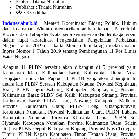
Editor :
Titania Nurrahim
Publisher :
Titania Nurrahim
3,935 dilihat
Indonesiabaik.id
- Menteri Koordinator Bidang Politik, Hukum
dan Keamanan Wiranto memberikan arahan kepada Pemerintah
Provinsi dan Kabupaten/Kota, serta kementerian dan lembaga terkait
dalam rapat koordinasi Pengendalian Pengelolaan Perbatasan
Negara Tahun 2019 di Jakarta. Mereka diminta agar melaksanakan
Inpres Nomor 1 Tahun 2019 tentang Pembangunan 11 Pos Lintas
Batas Negara.
Adapun 11 PLBN tersebut akan dibangun di 5 provinsi yaitu
Kepulauan Riau, Kalimantan Barat, Kalimantan Utara, Nusa
Tenggara Timur, dan Papua. 11 PLBN yang akan dibangun itu
antara lain PLBN Serasan Kabupaten Natuna, Provinsi Kepulauan
Riau; PLBN Jagoi Babang, Kabupaten Bengkayang, Provinsi
Kalimantan Barat; PLBN Sei Kelik, Kabupaten Sintang, Provinsi
Kalimantan Barat; PLBN Long Nawang Kabupaten Malinau,
Provinsi Kalimantan Utara; PLBN Long Midang/Krayan,
Kabupaten Nunukan, Provinsi Kalimantan Utara, PLBN Labang
Kabupaten Nunukan, Provinsi Klimantan Utara, PLBN Sei
Nyamuk, Kabupaten Nunukan, Provinsi Kalimantan Utara. Selain
itu juga PLBN Oepoli Kabupaten Kupang, Provinsi Nusa Tenggara
Timur; PLBN Napan Kabupaten Timor Tengah Utara, Provinsi