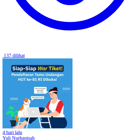
137 dilihat
4 hari lalu
Yuli Nurhanisah