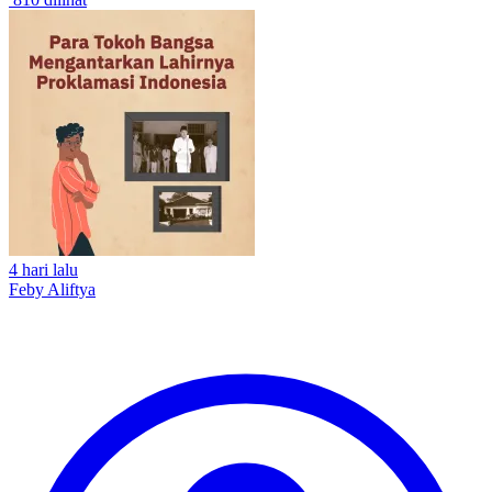
4 hari lalu
Feby Aliftya