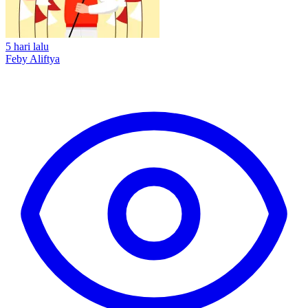
5 hari lalu
Feby Aliftya