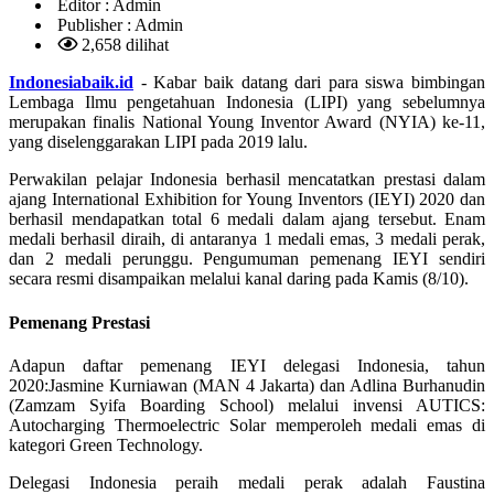
Editor :
Admin
Publisher :
Admin
2,658 dilihat
Indonesiabaik.id
- Kabar baik datang dari para siswa bimbingan
Lembaga Ilmu pengetahuan Indonesia (LIPI) yang sebelumnya
merupakan finalis National Young Inventor Award (NYIA) ke-11,
yang diselenggarakan LIPI pada 2019 lalu.
Perwakilan pelajar Indonesia berhasil mencatatkan prestasi dalam
ajang International Exhibition for Young Inventors (IEYI) 2020 dan
berhasil mendapatkan total 6 medali dalam ajang tersebut. Enam
medali berhasil diraih, di antaranya 1 medali emas, 3 medali perak,
dan 2 medali perunggu. Pengumuman pemenang IEYI sendiri
secara resmi disampaikan melalui kanal daring pada Kamis (8/10).
Pemenang Prestasi
Adapun daftar pemenang IEYI delegasi Indonesia, tahun
2020:Jasmine Kurniawan (MAN 4 Jakarta) dan Adlina Burhanudin
(Zamzam Syifa Boarding School) melalui invensi AUTICS:
Autocharging Thermoelectric Solar memperoleh medali emas di
kategori Green Technology.
Delegasi Indonesia peraih medali perak adalah Faustina