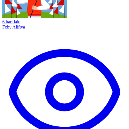
6 hari lalu
Feby Aliftya