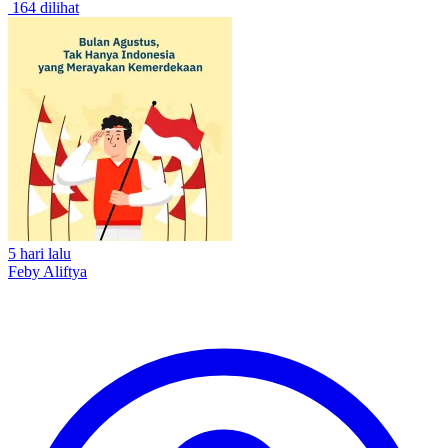
164 dilihat
5 hari lalu
Feby Aliftya