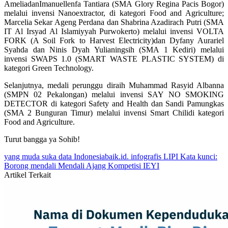
AmeliadanImanuellenfa Tantiara (SMA Glory Regina Pacis Bogor)
melalui invensi Nanoextractor, di kategori Food and Agriculture;
Marcelia Sekar Ageng Perdana dan Shabrina Azadirach Putri (SMA
IT Al Irsyad Al Islamiyyah Purwokerto) melalui invensi VOLTA
FORK (A Soil Fork to Harvest Electricity)dan Dyfany Aurariel
Syahda dan Ninis Dyah Yulianingsih (SMA 1 Kediri) melalui
invensi SWAPS 1.0 (SMART WASTE PLASTIC SYSTEM) di
kategori Green Technology.
Selanjutnya, medali perunggu diraih Muhammad Rasyid Albanna
(SMPN 02 Pekalongan) melalui invensi SAY NO SMOKING
DETECTOR di kategori Safety and Health dan Sandi Pamungkas
(SMA 2 Bunguran Timur) melalui invensi Smart Chilidi kategori
Food and Agriculture.
Turut bangga ya Sohib!
yang muda suka data
Indonesiabaik.id.
infografis
LIPI
Kata kunci:
Borong mendali
Mendali
Ajang Kompetisi IEYI
Artikel Terkait