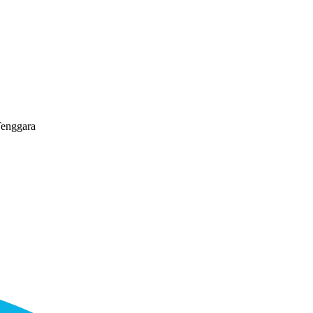
enggara
L