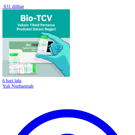
831 dilihat
6 hari lalu
Yuli Nurhanisah