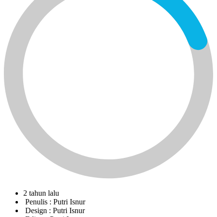
2 tahun lalu
Penulis :
Putri Isnur
Design :
Putri Isnur