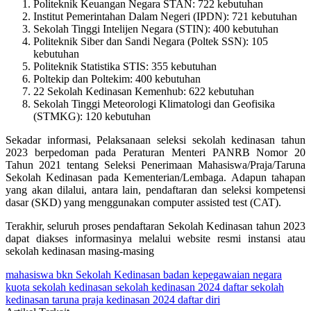
Politeknik Keuangan Negara STAN: 722 kebutuhan
Institut Pemerintahan Dalam Negeri (IPDN): 721 kebutuhan
Sekolah Tinggi Intelijen Negara (STIN): 400 kebutuhan
Politeknik Siber dan Sandi Negara (Poltek SSN): 105
kebutuhan
Politeknik Statistika STIS: 355 kebutuhan
Poltekip dan Poltekim: 400 kebutuhan
22 Sekolah Kedinasan Kemenhub: 622 kebutuhan
Sekolah Tinggi Meteorologi Klimatologi dan Geofisika
(STMKG): 120 kebutuhan
Sekadar informasi, Pelaksanaan seleksi sekolah kedinasan tahun
2023 berpedoman pada Peraturan Menteri PANRB Nomor 20
Tahun 2021 tentang Seleksi Penerimaan Mahasiswa/Praja/Taruna
Sekolah Kedinasan pada Kementerian/Lembaga. Adapun tahapan
yang akan dilalui, antara lain, pendaftaran dan seleksi kompetensi
dasar (SKD) yang menggunakan computer assisted test (CAT).
Terakhir, seluruh proses pendaftaran Sekolah Kedinasan tahun 2023
dapat diakses informasinya melalui website resmi instansi atau
sekolah kedinasan masing-masing
mahasiswa
bkn
Sekolah Kedinasan
badan kepegawaian negara
kuota sekolah kedinasan
sekolah kedinasan 2024
daftar sekolah
kedinasan
taruna
praja
kedinasan 2024
daftar diri