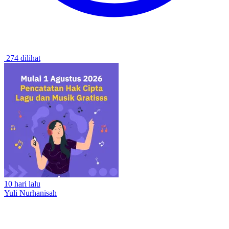
274 dilihat
10 hari lalu
Yuli Nurhanisah