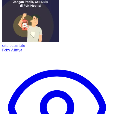
satu bulan lalu
Feby Aliftya