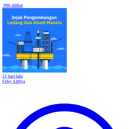
996 dilihat
21 hari lalu
Feby Aliftya