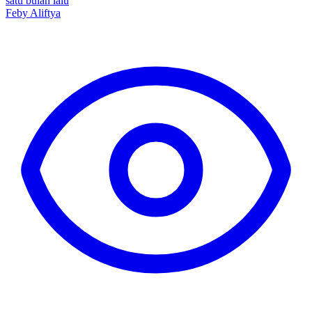
satu bulan lalu
Feby Aliftya