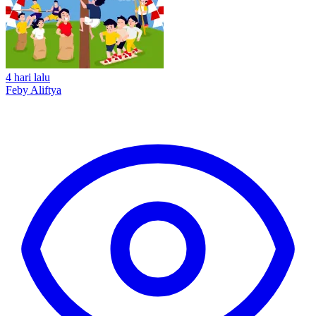
4 hari lalu
Feby Aliftya