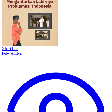
2 hari lalu
Feby Aliftya