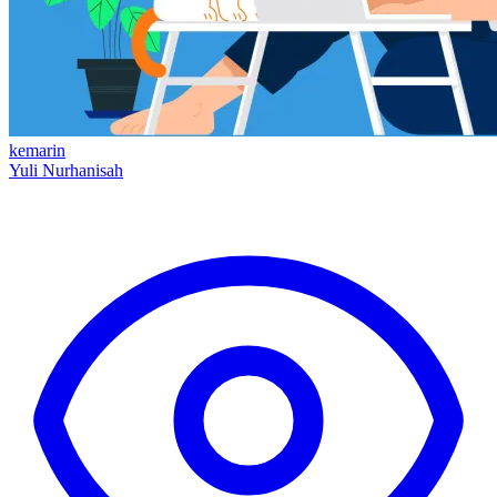
kemarin
Yuli Nurhanisah