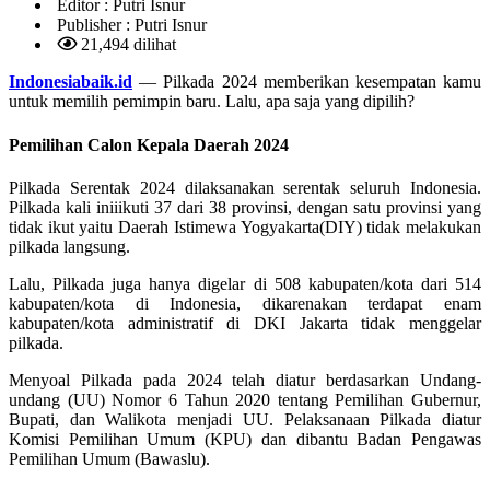
Editor :
Putri Isnur
Publisher :
Putri Isnur
21,494 dilihat
Indonesiabaik.id
— Pilkada 2024 memberikan kesempatan kamu
untuk memilih pemimpin baru. Lalu, apa saja yang dipilih?
Pemilihan Calon Kepala Daerah 2024
Pilkada Serentak 2024 dilaksanakan serentak seluruh Indonesia.
Pilkada kali iniiikuti 37 dari 38 provinsi, dengan satu provinsi yang
tidak ikut yaitu Daerah Istimewa Yogyakarta(DIY) tidak melakukan
pilkada langsung.
Lalu, ​Pilkada juga hanya digelar di 508 kabupaten/kota dari 514
kabupaten/kota di Indonesia, dikarenakan terdapat enam
kabupaten/kota administratif di DKI Jakarta tidak menggelar
pilkada.
Menyoal Pilkada pada 2024 telah diatur berdasarkan Undang-
undang (UU) Nomor 6 Tahun 2020 tentang Pemilihan Gubernur,
Bupati, dan Walikota menjadi UU. Pelaksanaan Pilkada diatur
Komisi Pemilihan Umum (KPU) dan dibantu Badan Pengawas
Pemilihan Umum (Bawaslu).