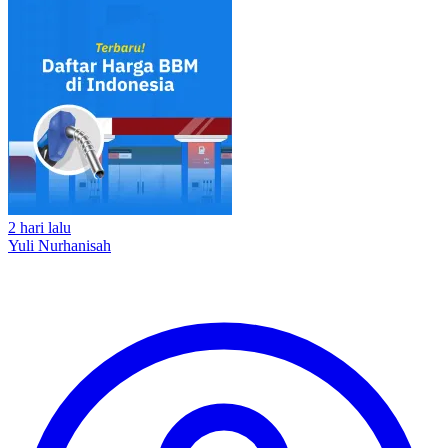
2 hari lalu
Yuli Nurhanisah