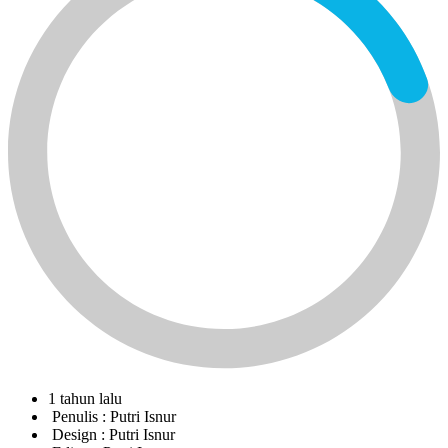
1 tahun lalu
Penulis :
Putri Isnur
Design :
Putri Isnur