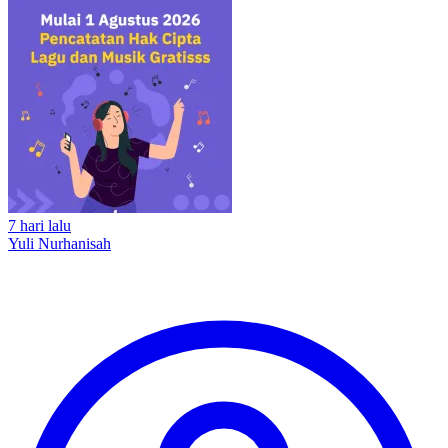
7 hari lalu
Yuli Nurhanisah