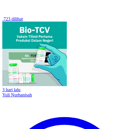
723 dilihat
3 hari lalu
Yuli Nurhanisah