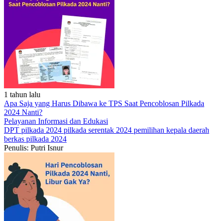
1 tahun lalu
Apa Saja yang Harus Dibawa ke TPS Saat Pencoblosan Pilkada
2024 Nanti?
Pelayanan
Informasi dan Edukasi
DPT
pilkada 2024
pilkada serentak 2024
pemilihan kepala daerah
berkas pilkada 2024
Penulis: Putri Isnur