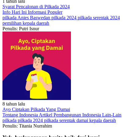
1 tahun lalu
Syarat Pencalonan di Pilkada 2024
Info Hari Ini
Informasi Populer
pilkada
Anies Baswedan
pilkada 2024
pilkada serentak 2024
pemilihan kepala daerah
Penulis: Putri Isnur
8 tahun lalu
Ayo Ciptakan Pilkada Yang Damai
Tentang Indonesia
Artikel
Pembangunan Indonesia
Lain-Lain
pilkada
pilkada 2024
pilkada serentak
damai
kepala daerah
Penulis: Titania Nurrahim