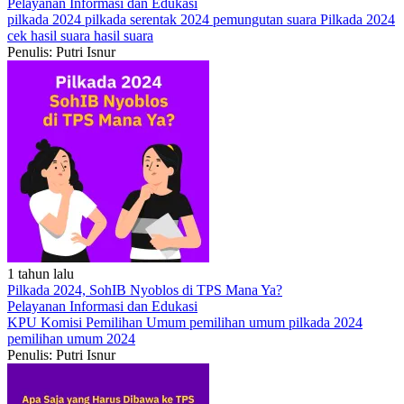
Pelayanan
Informasi dan Edukasi
pilkada 2024
pilkada serentak 2024
pemungutan suara Pilkada 2024
cek hasil suara
hasil suara
Penulis: Putri Isnur
1 tahun lalu
Pilkada 2024, SohIB Nyoblos di TPS Mana Ya?
Pelayanan
Informasi dan Edukasi
KPU
Komisi Pemilihan Umum
pemilihan umum
pilkada 2024
pemilihan umum 2024
Penulis: Putri Isnur