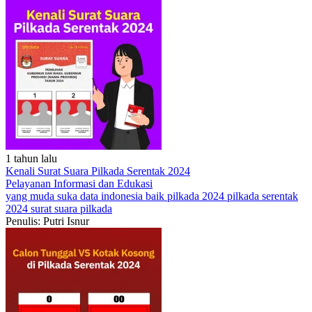
1 tahun lalu
Kenali Surat Suara Pilkada Serentak 2024
Pelayanan
Informasi dan Edukasi
yang muda suka data
indonesia baik
pilkada 2024
pilkada serentak
2024
surat suara pilkada
Penulis: Putri Isnur