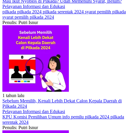
Mau Ikut Nyoblos di Pilkada? Udah Memenuhi Syarat, Belum?
Pelayanan
Informasi dan Edukasi
pilkada
pilkada 2024
pilkada serentak 2024
syarat pemilih pilkada
syarat pemilih pilkada 2024
Penulis: Putri Isnur
1 tahun lalu
Sebelum Memilih, Kenali Lebih Dekat Calon Kepala Daerah di
Pilkada 2024
Pelayanan
Informasi dan Edukasi
KPU
Komisi Pemilihan Umum
info pemilu
pilkada 2024
pilkada
serentak 2024
Penulis: Putri Isnur