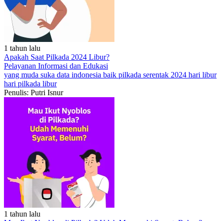
1 tahun lalu
Apakah Saat Pilkada 2024 Libur?
Pelayanan
Informasi dan Edukasi
yang muda suka data
indonesia baik
pilkada serentak 2024
hari libur
hari pilkada libur
Penulis: Putri Isnur
1 tahun lalu