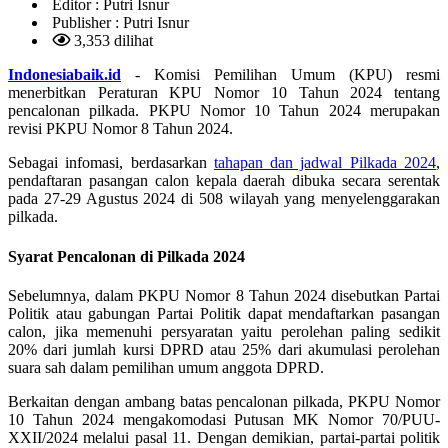
Editor :
Putri Isnur
Publisher :
Putri Isnur
3,353 dilihat
Indonesiabaik.id
- Komisi Pemilihan Umum (KPU) resmi
menerbitkan Peraturan KPU Nomor 10 Tahun 2024 tentang
pencalonan pilkada. PKPU Nomor 10 Tahun 2024 merupakan
revisi PKPU Nomor 8 Tahun 2024.
Sebagai infomasi, berdasarkan
tahapan dan jadwal Pilkada 2024
,
pendaftaran pasangan calon kepala daerah dibuka secara serentak
pada 27-29 Agustus 2024 di 508 wilayah yang menyelenggarakan
pilkada.
Syarat Pencalonan di Pilkada 2024
Sebelumnya, dalam PKPU Nomor 8 Tahun 2024 disebutkan Partai
Politik atau gabungan Partai Politik dapat mendaftarkan pasangan
calon, jika memenuhi persyaratan yaitu perolehan paling sedikit
20% dari jumlah kursi DPRD atau 25% dari akumulasi perolehan
suara sah dalam pemilihan umum anggota DPRD.
Berkaitan dengan ambang batas pencalonan pilkada, PKPU Nomor
10 Tahun 2024 mengakomodasi Putusan MK Nomor 70/PUU-
XXII/2024 melalui pasal 11. Dengan demikian, partai-partai politik