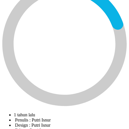
1 tahun lalu
Penulis :
Putri Isnur
Design :
Putri Isnur