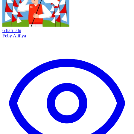
6 hari lalu
Feby Aliftya