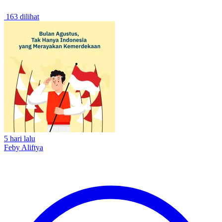
163 dilihat
5 hari lalu
Feby Aliftya