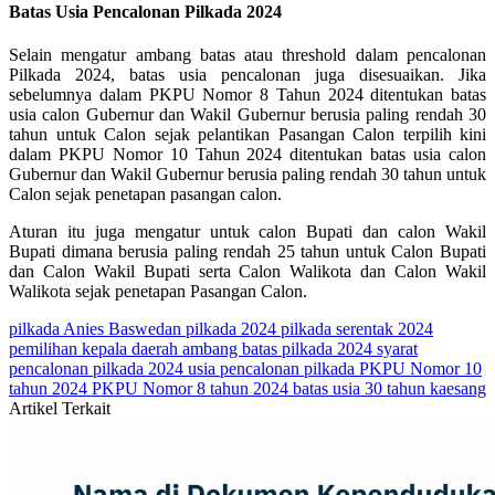
Batas Usia Pencalonan Pilkada 2024
Selain mengatur ambang batas atau threshold dalam pencalonan
Pilkada 2024, batas usia pencalonan juga disesuaikan. Jika
sebelumnya dalam PKPU Nomor 8 Tahun 2024 ditentukan batas
usia calon Gubernur dan Wakil Gubernur berusia paling rendah 30
tahun untuk Calon sejak pelantikan Pasangan Calon terpilih kini
dalam PKPU Nomor 10 Tahun 2024 ditentukan batas usia calon
Gubernur dan Wakil Gubernur berusia paling rendah 30 tahun untuk
Calon sejak penetapan pasangan calon.
Aturan itu juga mengatur untuk calon Bupati dan calon Wakil
Bupati dimana berusia paling rendah 25 tahun untuk Calon Bupati
dan Calon Wakil Bupati serta Calon Walikota dan Calon Wakil
Walikota sejak penetapan Pasangan Calon.
pilkada
Anies Baswedan
pilkada 2024
pilkada serentak 2024
pemilihan kepala daerah
ambang batas pilkada 2024
syarat
pencalonan pilkada 2024
usia pencalonan pilkada
PKPU Nomor 10
tahun 2024
PKPU Nomor 8 tahun 2024
batas usia 30 tahun
kaesang
Artikel Terkait