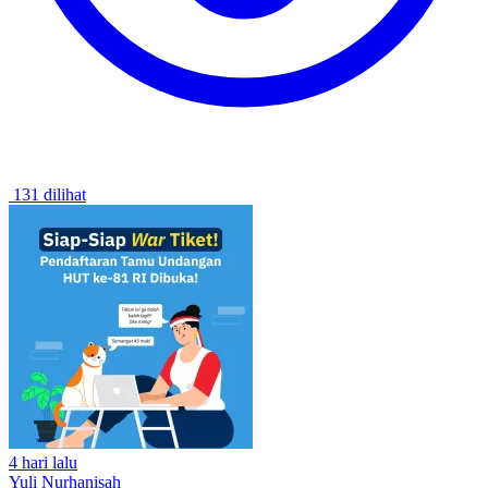
131 dilihat
4 hari lalu
Yuli Nurhanisah