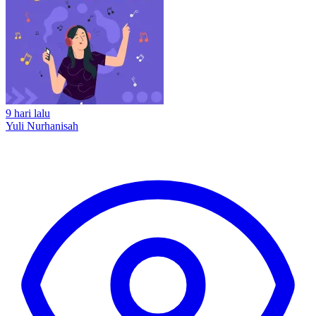
9 hari lalu
Yuli Nurhanisah