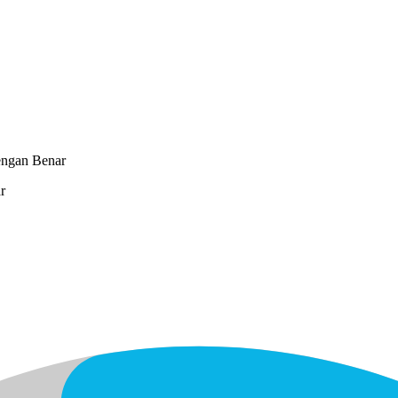
engan Benar
r