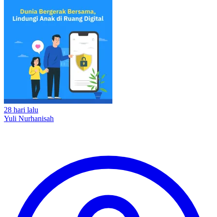
28 hari lalu
Yuli Nurhanisah