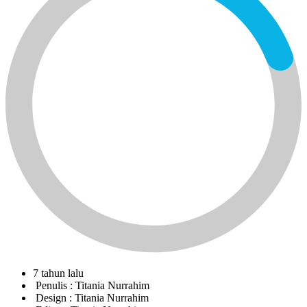
7 tahun lalu
Penulis :
Titania Nurrahim
Design :
Titania Nurrahim