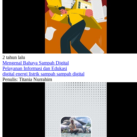
2 tahun lalu
Mengenal Bahaya Sampah Digital
Pelayanan
Informasi dan Edukasi
digital
energi
listrik
sampah
sampah digital
Penulis: Titania Nurrahim