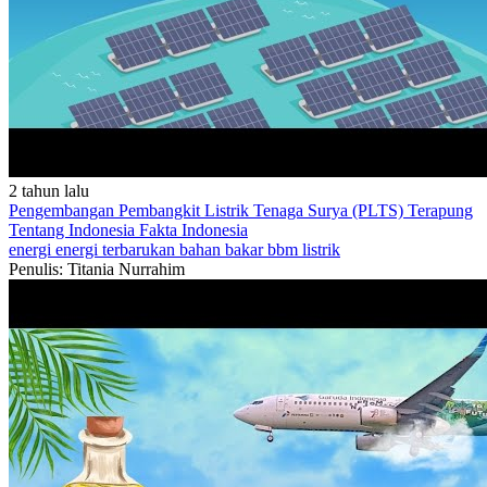
2 tahun lalu
Pengembangan Pembangkit Listrik Tenaga Surya (PLTS) Terapung
Tentang Indonesia
Fakta Indonesia
energi
energi terbarukan
bahan bakar
bbm
listrik
Penulis: Titania Nurrahim