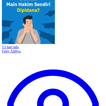
13 hari lalu
Feby Aliftya