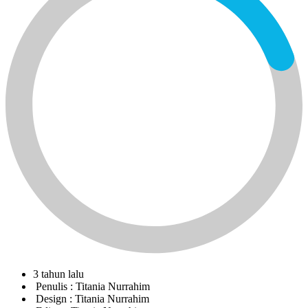
3 tahun lalu
Penulis :
Titania Nurrahim
Design :
Titania Nurrahim