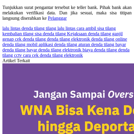
Tunjukkan surat pengantar tersebut ke teller bank. Pihak bank akan
melakukan verifikasi data. Dan jika sesuai, maka sisa titipan
langsung diserahkan ke
Pelanggar
lalu lintas
denda tilang
tilang lalu lintas
cara ambil sisa tilang
kembalian tilang
sisa denda tilang
Kejaksaan
denda tilang ganjil
genap
cek denda tilang
denda tilang elektronik
denda tilang online
denda tilang mobil
aplikasi denda tilang
aturan denda tilang
bayar
denda tilang
bayar denda tilang elektronik
biaya denda tilang
denda
tilang cctv
cara cek denda tilang elektronik
Artikel Terkait