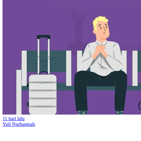
11 hari lalu
Yuli Nurhanisah