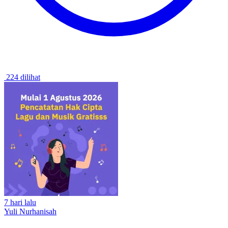
224 dilihat
7 hari lalu
Yuli Nurhanisah