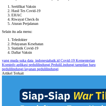
Sertifikat Vaksin
Hasil Tes Covid-19
EHAC
Riwayat Check-In
Aturan Perjalanan
Selain itu ada menu:
Teledokter
Pelayanan Kesehatan
Statistik Covid-19
Daftar Vaksin
yang muda suka data
indonesiabaik.id
Covid-19
Kementerian
Kominfo
aplikasi pedulilindungi
PeduliLindungi
tampilan baru
pedulilindungi
layanan pedulilindungi
Artikel Terkait