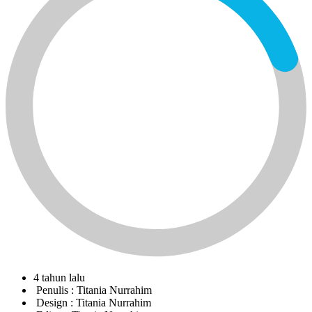
4 tahun lalu
Penulis :
Titania Nurrahim
Design :
Titania Nurrahim