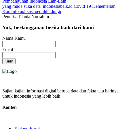
Pembangunan Indonesia
Lain-Lain
yang muda suka data
indonesiabaik.id
Covid-19
Kementerian
Kominfo
aplikasi pedulilindungi
Penulis: Titania Nurrahim
Yuk, berlangganan berita baik dari kami
Nama Kamu
Email
Kirim
Sajian kajian informasi digital berupa data dan fakta tiap harinya
untuk indonesia yang lebih baik
Konten
Tentang Kami