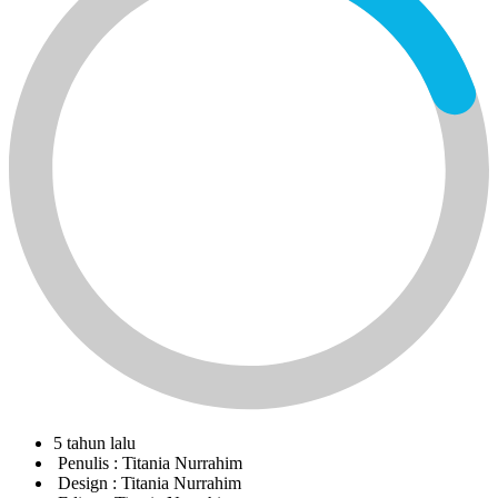
5 tahun lalu
Penulis :
Titania Nurrahim
Design :
Titania Nurrahim