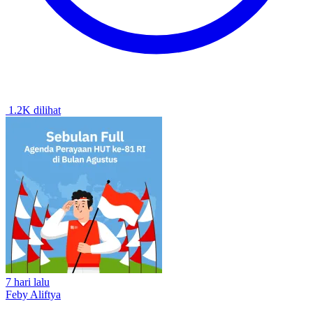
1.2K dilihat
7 hari lalu
Feby Aliftya