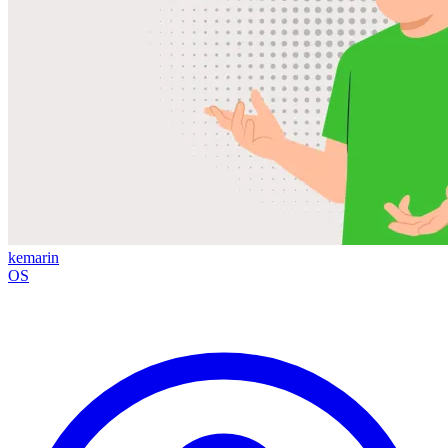
kemarin
OS