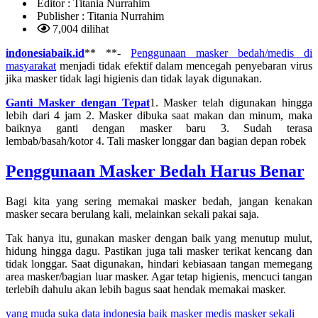
Editor :
Titania Nurrahim
Publisher :
Titania Nurrahim
7,004 dilihat
indonesiabaik.id
** **-
Penggunaan masker bedah/medis di
masyarakat
menjadi tidak efektif dalam mencegah penyebaran virus
jika masker tidak lagi higienis dan tidak layak digunakan.
Ganti Masker dengan Tepat
1. Masker telah digunakan hingga
lebih dari 4 jam 2. Masker dibuka saat makan dan minum, maka
baiknya ganti dengan masker baru 3. Sudah terasa
lembab/basah/kotor 4. Tali masker longgar dan bagian depan robek
Penggunaan Masker Bedah Harus Benar
Bagi kita yang sering memakai masker bedah, jangan kenakan
masker secara berulang kali, melainkan sekali pakai saja.
Tak hanya itu, gunakan masker dengan baik yang menutup mulut,
hidung hingga dagu. Pastikan juga tali masker terikat kencang dan
tidak longgar. Saat digunakan, hindari kebiasaan tangan memegang
area masker/bagian luar masker. Agar tetap higienis, mencuci tangan
terlebih dahulu akan lebih bagus saat hendak memakai masker.
yang muda suka data
indonesia baik
masker medis
masker sekali