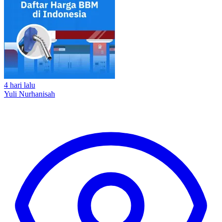
4 hari lalu
Yuli Nurhanisah