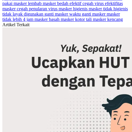
pakai
masker lembab
masker bedah
efektif cegah virus
efektifitas
masker
cegah penularan virus
masker higienis
masker tidak higienis
tidak layak digunakan
ganti masker
waktu ganti masker
masker
tidak lebih 4 jam
masker basah
masker kotor
tali masker kencang
Artikel Terkait