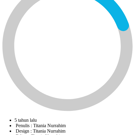
5 tahun lalu
Penulis :
Titania Nurrahim
Design :
Titania Nurrahim