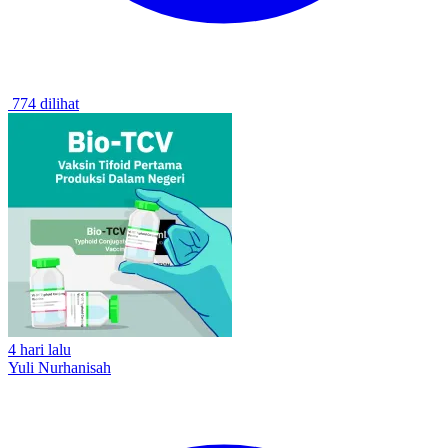
774 dilihat
4 hari lalu
Yuli Nurhanisah