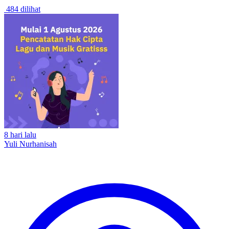
484 dilihat
8 hari lalu
Yuli Nurhanisah