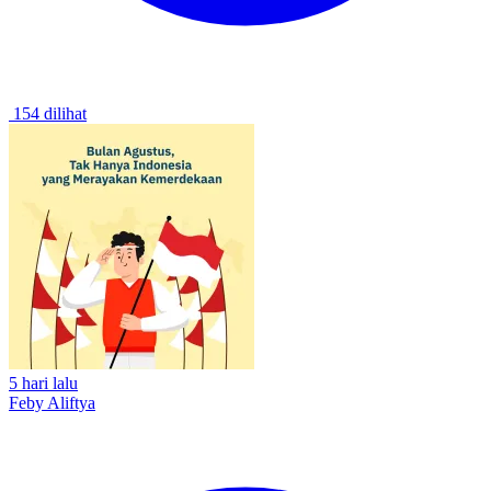
154 dilihat
5 hari lalu
Feby Aliftya