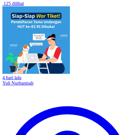
125 dilihat
4 hari lalu
Yuli Nurhanisah