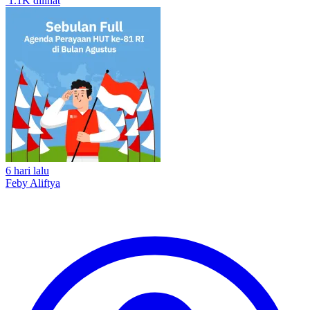
1.1K dilihat
6 hari lalu
Feby Aliftya