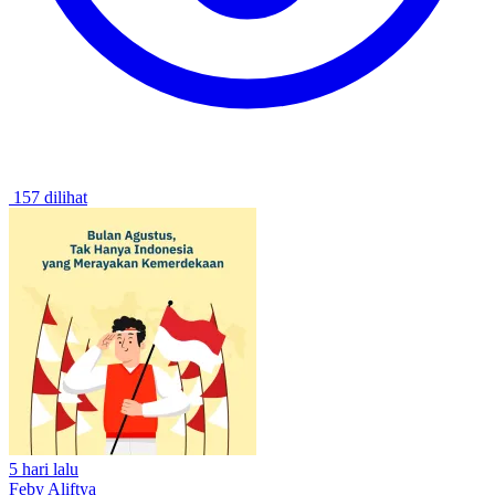
157 dilihat
5 hari lalu
Feby Aliftya