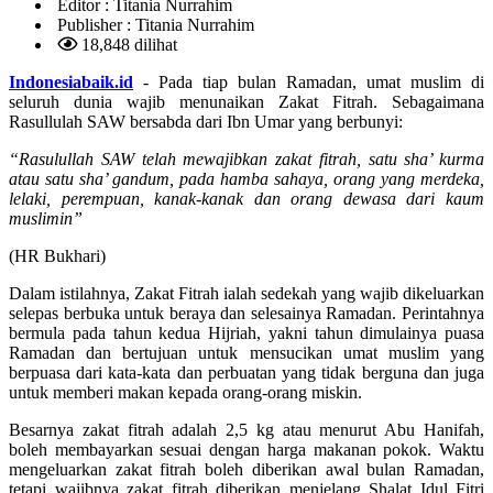
Editor :
Titania Nurrahim
Publisher :
Titania Nurrahim
18,848 dilihat
Indonesiabaik.id
- Pada tiap bulan Ramadan, umat muslim di
seluruh dunia wajib menunaikan Zakat Fitrah. Sebagaimana
Rasullulah SAW bersabda dari Ibn Umar yang berbunyi:
“Rasulullah SAW telah mewajibkan zakat fitrah, satu sha’ kurma
atau satu sha’ gandum, pada hamba sahaya, orang yang merdeka,
lelaki, perempuan, kanak-kanak dan orang dewasa dari kaum
muslimin”
(HR Bukhari)
Dalam istilahnya, Zakat Fitrah ialah sedekah yang wajib dikeluarkan
selepas berbuka untuk beraya dan selesainya Ramadan. Perintahnya
bermula pada tahun kedua Hijriah, yakni tahun dimulainya puasa
Ramadan dan bertujuan untuk mensucikan umat muslim yang
berpuasa dari kata-kata dan perbuatan yang tidak berguna dan juga
untuk memberi makan kepada orang-orang miskin.
Besarnya zakat fitrah adalah 2,5 kg atau menurut Abu Hanifah,
boleh membayarkan sesuai dengan harga makanan pokok. Waktu
mengeluarkan zakat fitrah boleh diberikan awal bulan Ramadan,
tetapi wajibnya zakat fitrah diberikan menjelang Shalat Idul Fitri