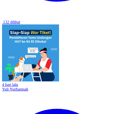
132 dilihat
4 hari lalu
Yuli Nurhanisah