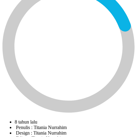
8 tahun lalu
Penulis :
Titania Nurrahim
Design :
Titania Nurrahim