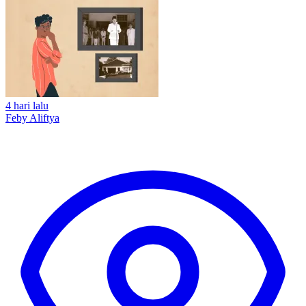
4 hari lalu
Feby Aliftya