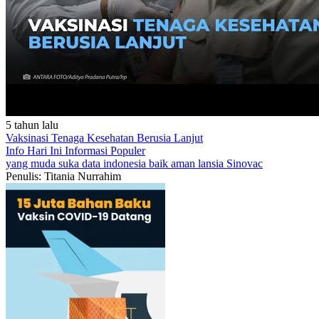
5 tahun lalu
Vaksinasi Tenaga Kesehatan Berusia Lanjut
Info Hari Ini
Informasi Populer
yang muda suka data
indonesia baik
aman
lansia
Sinovac
Penulis: Titania Nurrahim