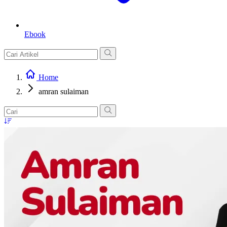
Ebook
Home
amran sulaiman