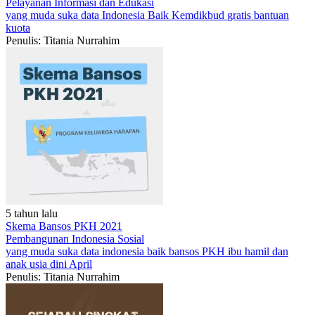
Pelayanan
Informasi dan Edukasi
yang muda suka data
Indonesia Baik
Kemdikbud
gratis
bantuan
kuota
Penulis: Titania Nurrahim
5 tahun lalu
Skema Bansos PKH 2021
Pembangunan Indonesia
Sosial
yang muda suka data
indonesia baik
bansos PKH
ibu hamil dan
anak usia dini
April
Penulis: Titania Nurrahim