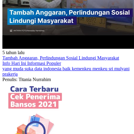
5 tahun lalu
Tambah Anggaran, Perlindungan Sosial Lindungi Masyarakat
Info Hari Ini
Informasi Populer
yang muda suka data
indonesia baik
kemenkeu
menkeu sri mulyani
prakerja
Penulis: Titania Nurrahim