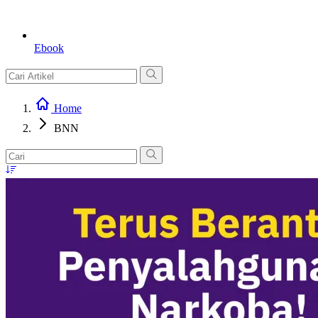
Ebook
Home
BNN