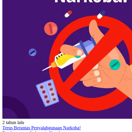
2 tahun lalu
Terus Berantas Penyalahgunaan Narkoba!