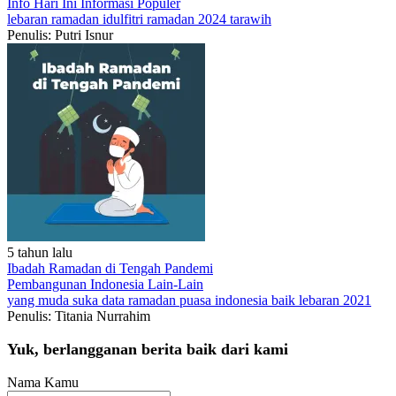
Info Hari Ini
Informasi Populer
lebaran
ramadan
idulfitri
ramadan 2024
tarawih
Penulis: Putri Isnur
5 tahun lalu
Ibadah Ramadan di Tengah Pandemi
Pembangunan Indonesia
Lain-Lain
yang muda suka data
ramadan
puasa
indonesia baik
lebaran 2021
Penulis: Titania Nurrahim
Yuk, berlangganan berita baik dari kami
Nama Kamu