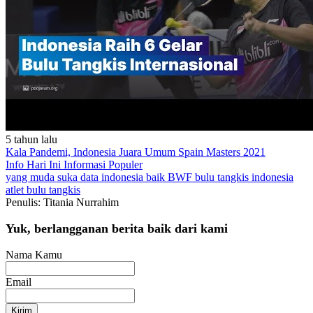
5 tahun lalu
Kala Pandemi, Indonesia Juara Umum Spain Masters 2021
Info Hari Ini
Informasi Populer
yang muda suka data
indonesia baik
BWF
bulu tangkis indonesia
atlet bulu tangkis
Penulis: Titania Nurrahim
Yuk, berlangganan berita baik dari kami
Nama Kamu
Email
Kirim