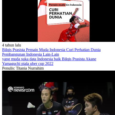
4 tahun lalu
Bilqis Prasista Pemain Muda Indonesia Curi Perhatian Dunia
Pembangunan Indonesia
Lain-Lain
yang muda suka data
Indonesia baik
Bilqis Prasista
Akane
Yamaguchi
piala uber cup 2022
Penulis: Titania Nurrahim