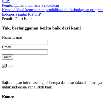
(PIP)
Pembangunan Indonesia
Pendidikan
Kemendikbud
kementerian pendidikan dan kebudayaan
program
Indonesia pintar
PIP
KIP
Penulis: Putri Isnur
Yuk, berlangganan berita baik dari kami
Nama Kamu
Email
Kirim
Sajian kajian informasi digital berupa data dan fakta tiap harinya
untuk indonesia yang lebih baik
Konten