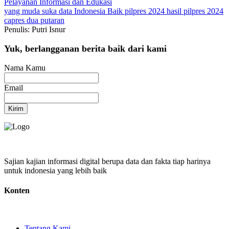
Pelayanan
Informasi dan Edukasi
yang muda suka data
Indonesia Baik
pilpres 2024
hasil pilpres 2024
capres dua putaran
Penulis: Putri Isnur
Yuk, berlangganan berita baik dari kami
Nama Kamu
Email
Kirim
Sajian kajian informasi digital berupa data dan fakta tiap harinya
untuk indonesia yang lebih baik
Konten
Tentang Kami