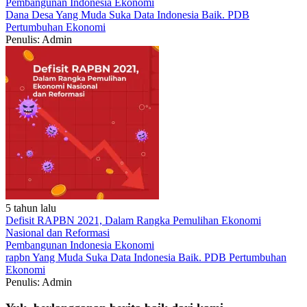
Pembangunan Indonesia
Ekonomi
Dana Desa
Yang Muda Suka Data
Indonesia Baik.
PDB
Pertumbuhan Ekonomi
Penulis: Admin
5 tahun lalu
Defisit RAPBN 2021, Dalam Rangka Pemulihan Ekonomi
Nasional dan Reformasi
Pembangunan Indonesia
Ekonomi
rapbn
Yang Muda Suka Data
Indonesia Baik.
PDB
Pertumbuhan
Ekonomi
Penulis: Admin