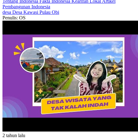
Tentang Indonesia
Fakta Indonesia
Kearifan Lokal
Artikel
Pembangunan Indonesia
desa
Desa Kawasi
Pulau Obi
Penulis: OS
2 tahun lalu