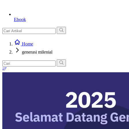
Ebook
Home
generasi milenial