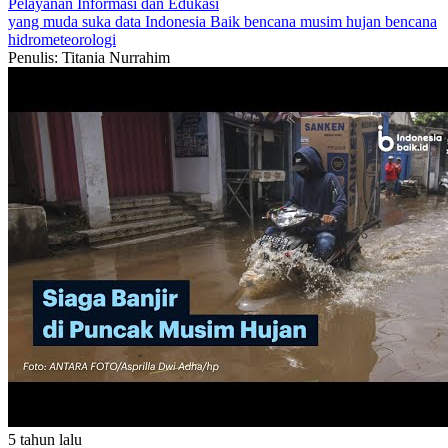
Pelayanan
Informasi dan Edukasi
yang muda suka data
Indonesia Baik
bencana
musim hujan
bencana
hidrometeorologi
Penulis: Titania Nurrahim
5 tahun lalu