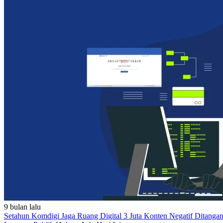
9 bulan lalu
Setahun Komdigi Jaga Ruang Digital 3 Juta Konten Negatif Ditangan