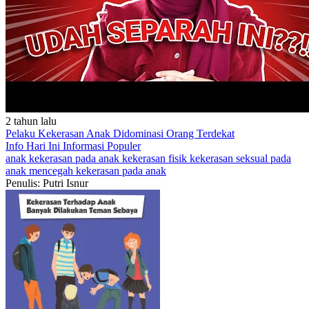
2 tahun lalu
Pelaku Kekerasan Anak Didominasi Orang Terdekat
Info Hari Ini
Informasi Populer
anak
kekerasan pada anak
kekerasan fisik
kekerasan seksual pada
anak
mencegah kekerasan pada anak
Penulis: Putri Isnur