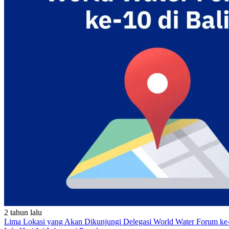
2 tahun lalu
Lima Lokasi yang Akan Dikunjungi Delegasi World Water Forum ke-