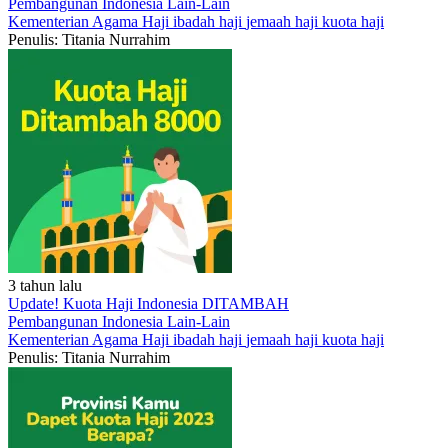
Pembangunan Indonesia
Lain-Lain
Kementerian Agama
Haji
ibadah haji
jemaah haji
kuota haji
Penulis: Titania Nurrahim
3 tahun lalu
Update! Kuota Haji Indonesia DITAMBAH
Pembangunan Indonesia
Lain-Lain
Kementerian Agama
Haji
ibadah haji
jemaah haji
kuota haji
Penulis: Titania Nurrahim