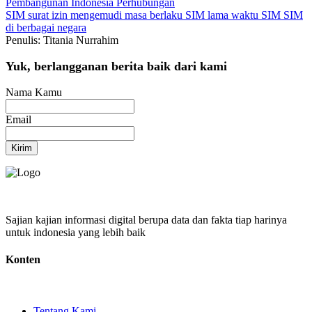
Pembangunan Indonesia
Perhubungan
SIM
surat izin mengemudi
masa berlaku SIM
lama waktu SIM
SIM
di berbagai negara
Penulis: Titania Nurrahim
Yuk, berlangganan berita baik dari kami
Nama Kamu
Email
Kirim
Sajian kajian informasi digital berupa data dan fakta tiap harinya
untuk indonesia yang lebih baik
Konten
Tentang Kami