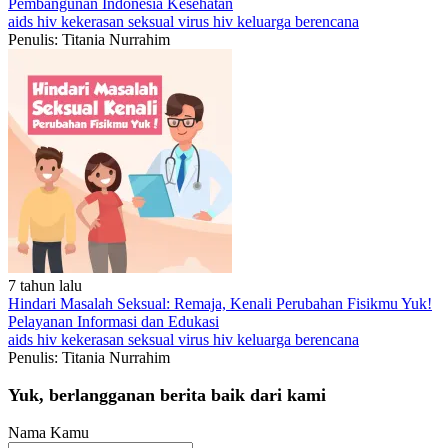
Pembangunan Indonesia
Kesehatan
aids
hiv
kekerasan seksual
virus hiv
keluarga berencana
Penulis: Titania Nurrahim
7 tahun lalu
Hindari Masalah Seksual: Remaja, Kenali Perubahan Fisikmu Yuk!
Pelayanan
Informasi dan Edukasi
aids
hiv
kekerasan seksual
virus hiv
keluarga berencana
Penulis: Titania Nurrahim
Yuk, berlangganan berita baik dari kami
Nama Kamu