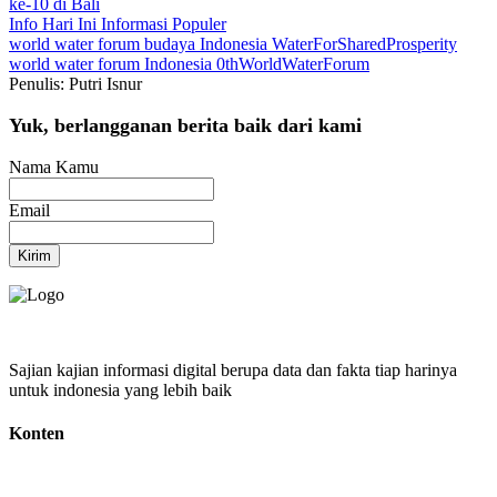
ke-10 di Bali
Info Hari Ini
Informasi Populer
world water forum
budaya Indonesia
WaterForSharedProsperity
world water forum Indonesia
0thWorldWaterForum
Penulis: Putri Isnur
Yuk, berlangganan berita baik dari kami
Nama Kamu
Email
Kirim
Sajian kajian informasi digital berupa data dan fakta tiap harinya
untuk indonesia yang lebih baik
Konten