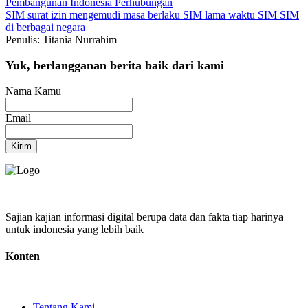
Pembangunan Indonesia
Perhubungan
SIM
surat izin mengemudi
masa berlaku SIM
lama waktu SIM
SIM
di berbagai negara
Penulis: Titania Nurrahim
Yuk, berlangganan berita baik dari kami
Nama Kamu
Email
Kirim
Sajian kajian informasi digital berupa data dan fakta tiap harinya
untuk indonesia yang lebih baik
Konten
Tentang Kami